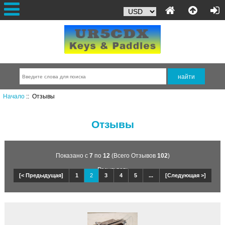
Начало
:: Отзывы
Отзывы
Показано с
7
по
12
(Всего Отзывов
102
)
Результат:
[< Предыдущая]
1
2
3
4
5
...
[Следующая >]