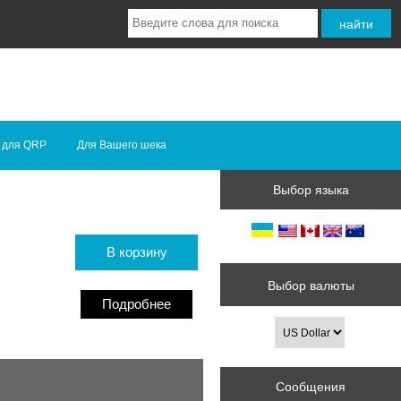
 для QRP
Для Вашего шека
Выбор языка
В корзину
Выбор валюты
Подробнее
Сообщения