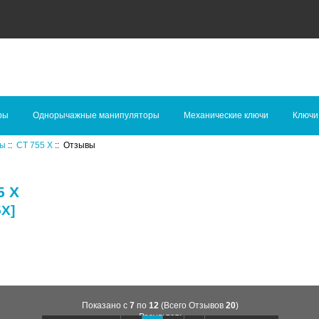
ры
Однорычажные манипуляторы
Механические ключи
Ключи
ры
::
CT 755 X
:: Отзывы
5 X
5X]
Показано с
7
по
12
(Всего Отзывов
20
)
Результат: