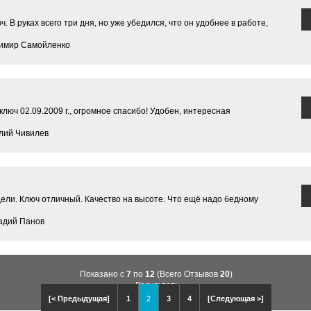
 В руках всего три дня, но уже убедился, что он удобнее в работе,
димир Самойленко
люч 02.09.2009 г., огромное спасибо! Удобен, интересная
лий Чивилев
ели. Ключ отличный. Качество на высоте. Что ещё надо бедному
адий Панов
Показано с
7
по
12
(Всего Отзывов
20
)
Результат:
[< Предыдущая]
1
2
3
4
[Следующая >]