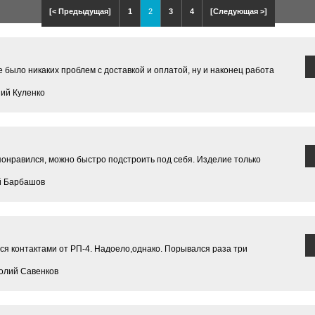
[< Предыдущая]
1
2
3
4
[Следующая >]
 было никаких проблем с доставкой и оплатой, ну и наконец работа
ний Куленко
понравился, можно быстро подстроить под себя. Изделие только
й Барбашов
ся контактами от РП-4. Надоело,однако. Порывался раза три
олий Савенков