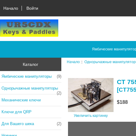
Начало
Войти
Ямбические манипулято
Начало
::
Однорычажные манипулято
Каталог
Ямбические манипуляторы
(9)
CT 75
Однорычажные манипуляторы
[CT75
(2)
Механические ключи
$188
Ключи для QRP
Увеличить картинку
Для Вашего шека
(2)
Новинки...