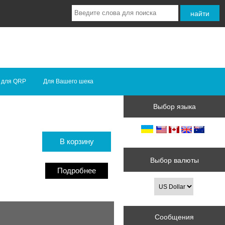
 для QRP
Для Вашего шека
Выбор языка
В корзину
Выбор валюты
Подробнее
Сообщения