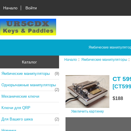
Начало
Войти
Ямбические манипулято
Начало
::
Ямбические манипуляторы
:
Каталог
Ямбические манипуляторы
(9)
CT 5
Однорычажные манипуляторы
[CT59
(2)
Механические ключи
$188
Ключи для QRP
Увеличить картинку
Для Вашего шека
(2)
Новинки...