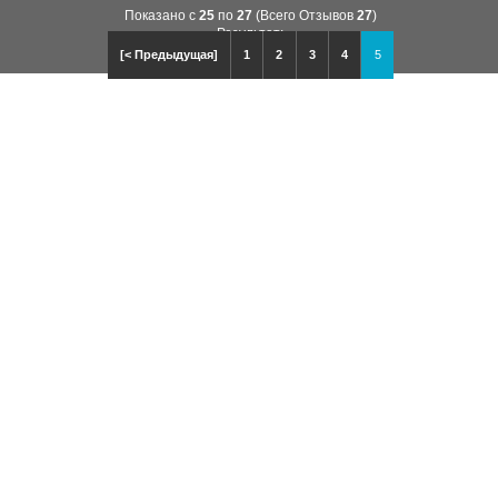
Показано с
25
по
27
(Всего Отзывов
27
)
Результат:
[< Предыдущая]
1
2
3
4
5