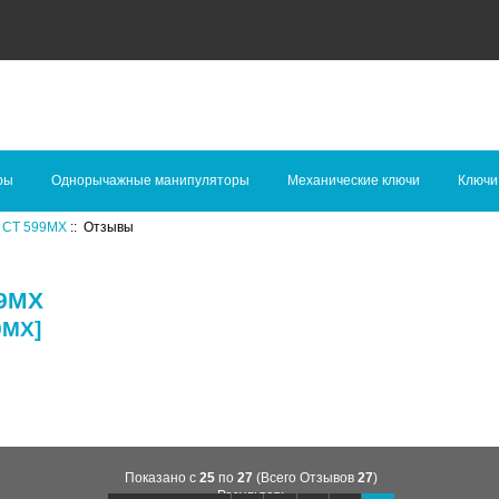
ры
Однорычажные манипуляторы
Механические ключи
Ключи
:
CT 599MX
:: Отзывы
99MX
9MX]
Показано с
25
по
27
(Всего Отзывов
27
)
Результат: