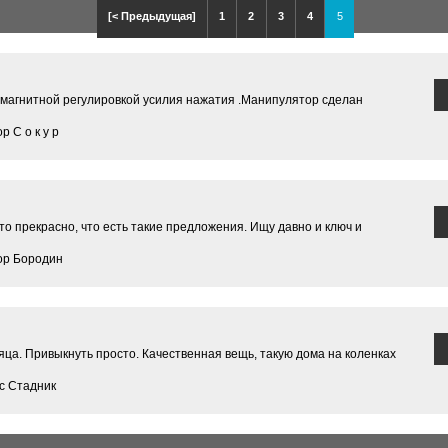
[< Предыдущая]
1
2
3
4
5
магнитной регулировкой усилия нажатия .Манипулятор сделан
 С о к у р
это прекрасно, что есть такие предложения. Ищу давно и ключ и
ор Бородин
а. Привыкнуть просто. Качественная вещь, такую дома на коленках
с Стадник