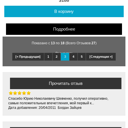
$188
В корзину
Подробнее
Показано с
13
по
18
(Всего Отзывов
27
)
Результат:
[< Предыдущая]
1
2
3
4
5
[Следующая >]
Прочитать отзыв
Спасибо Юрию Николаевичу Шевченко, получил оперативно,
самые положительные впечетления, мой первый к...
Дата добавления: 20/04/2011 Богдан Зайцев