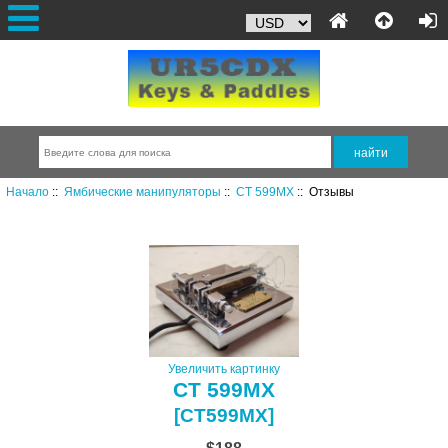
Начало
::
Ямбические манипуляторы
::
CT 599MX
:: Отзывы
Увеличить картинку
CT 599MX
[CT599MX]