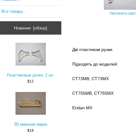
Все товары...
Увеличить кар
Новинки [обзор]
Дві пластикові ручки.
Підходять до моделей:
Пластиковые ручки, 2 шт.
CT73MB, CT73MX
$12
CT755MB, CT755MX
Eridan MX
3D именная бирка
$18