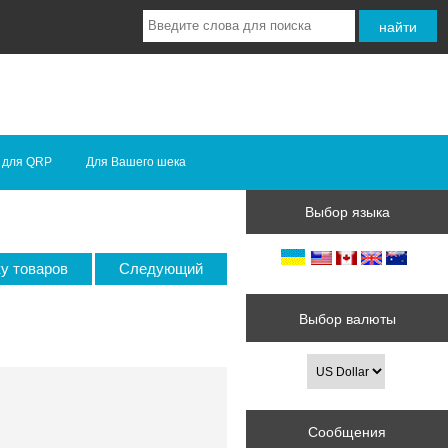
 для QRP
Для Вашего шека
Выбор языка
ку товаров
Следующий
Выбор валюты
Сообщения