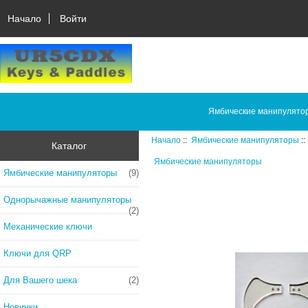
Начало
Войти
Ямбические манипулято
Начало
::
Ямбические манипуляторы
::
Каталог
Ямбические манипуляторы
Ямбические манипуляторы
(9)
Однорычажные манипуляторы
(2)
Механические ключи
Ключи для QRP
Для Вашего шека
(2)
Новинки...