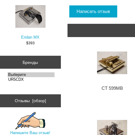
Написать отзыв
Eridan MX
$393
Бренды
CT 599MB
Отзывы [обзор]
Напишите Ваш отзыв!