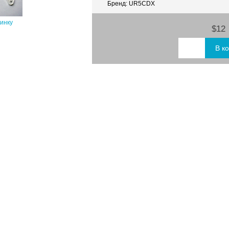
Бренд: UR5CDX
тинку
$12